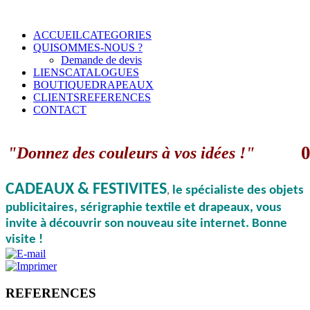
ACCUEIL
CATEGORIES
QUI
SOMMES-NOUS ?
Demande de devis
LIENS
CATALOGUES
BOUTIQUE
DRAPEAUX
CLIENTS
REFERENCES
CONTACT
0
"Donnez des couleurs à vos idées !"
CADEAUX & FESTIVITES
le spécialiste des objets
,
publicitaires, sérigraphie textile et drapeaux, vous
invite à découvrir son nouveau site internet. Bonne
visite !
REFERENCES